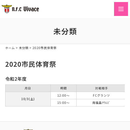
toggl
navig
未分類
ホーム
>
未分類
>
2020市民体育祭
2020市民体育祭
令和2年度
月日
時間
対戦相手
12:00～
FCグランツ
10/3(土)
15:00～
南福島ｱｳﾙｽﾞ