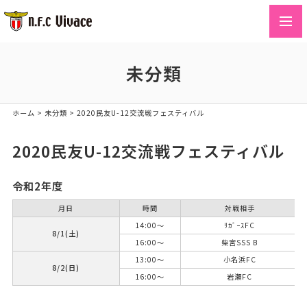
toggl
navig
未分類
ホーム
>
未分類
>
2020民友U-12交流戦フェスティバル
2020民友U-12交流戦フェスティバル
令和2年度
月日
時間
対戦相手
14:00～
ﾘｶﾞｰｽFC
8/1(土)
16:00～
柴宮SSS B
13:00～
小名浜FC
8/2(日)
16:00～
岩瀬FC