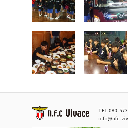
TEL
080-573
info@nfc-vi