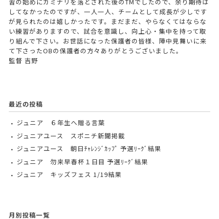
習の始めにカミナリを落とされた後のTMでしたので、余り期待は
してなかったのですが、一人一人、チームとして成長が少しです
が見られたのは嬉しかったです。まだまだ、やらなくてはならな
い練習がありますので、試合を意識し、向上心・集中を持って取
り組んで下さい。お世話になった保護者の皆様、陣中見舞いに来
て下さったOBの保護者の方々ありがとうございました。
監督 吉野
最近の投稿
ジュニア ６年生へ贈る言葉
ジュニアユース スポニチ新聞掲載
ジュニアユース 朝日ﾁｬﾚﾝｼﾞｶｯﾌﾟ 予選ﾘｰｸﾞ結果
ジュニア 勿来早春杯１日目 予選ﾘｰｸﾞ結果
ジュニア キッズフェス 1/19結果
月別投稿一覧