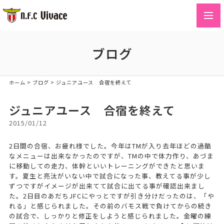
toggl
navig
ブログ
ホーム
>
ブログ
>
ジュニアユース 合宿を終えて
ジュニアユース 合宿を終えて
2015/01/12
2日間の合宿、お疲れ様でした。今年はTMが入り去年ほどの過酷
なメニューは出来なかったのですが、TMの中で体力作り、あづま
に移動しての走力、体幹といいトレーニングができたと思いま
す。夏生と亮汰がいない中で試合になった事、教えてる事が少し
ずつですがイメージが出来てて試合に出てる事が確認出来まし
た。2日目のあだちJFCにやっとですが引き分けだったのは、「や
れる」と感じられました。その前のバモス戦で負けてからの続き
の試合で、しっかりと修正をしようと感じられました。金曜の練