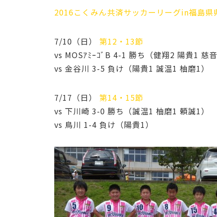
2016こくみん共済サッカーリーグin福島
7/10（日）
第12・13節
vs MOSｱﾐｰｺﾞB 4-1 勝ち（健翔2 陽貴1 慈
vs 金谷川 3-5 負け（陽貴1 誠温1 柚磨1）
7/17（日）
第14・15節
vs 下川崎 3-0 勝ち（誠温1 柚磨1 頼誠1）
vs 鳥川 1-4 負け（陽貴1）