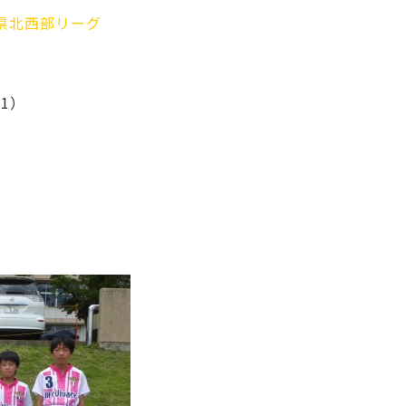
県県北西部リーグ
音1）