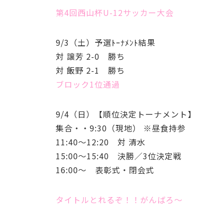
第4回西山杯U-12サッカー大会
9/3（土）
予選ﾄｰﾅﾒﾝﾄ結果
対 譲芳 2-0 勝ち
対 飯野 2-1 勝ち
ブロック1位通過
9/4（日）
【順位決定トーナメント】
集合・・9:30（現地） ※昼食持参
11:40～12:20 対 清水
15:00～15:40 決勝／3位決定戦
16:00～ 表彰式・閉会式
タイトルとれるぞ！！がんばろ～