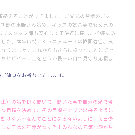
無事終えることができました。ご父兄の皆様のご支
審判部の水野さん始め、キッズの試合等でも父兄の
までスタッフ陣も安心して子供達に接し、指導にあ
ました。本年は特に
ジュニアユースは韓国遠征、東
になりました。これからもさらに様々なことにチャ
たちとビバーチェをどうか長ーい目で見守り応援よ
のご健康をお祈りいたします。
先生）の話を良く聞いて、聞いた事を自分の頭で考
一つ目標を決めて、その目標をクリア出来るように
て動けない～なんてことにならないように、毎日少
をした子は来年差がつくぞ！
みんなの
元気な顔が見