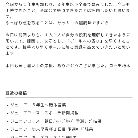
今回から１年生も加わり、３年生以下全員で臨みました。今回も
１勝できたこと、全試合で得点できたことは評価したいと思いま
す。
やっぱり点を取ることは、サッカーの醍醐味ですから！
今日は前回よりも、１人１人が自分の役割を理解してきたように
思います。課題は、攻守とも、「ボールへの寄り」を早くするこ
とです。相手より早くボールに触る意識を高めていきたいと思い
ます。
本日も蒸し暑い中の応援、ありがとうございました。コーチ朽木
最近の投稿
ジュニア ６年生へ贈る言葉
ジュニアユース スポニチ新聞掲載
ジュニアユース 朝日ﾁｬﾚﾝｼﾞｶｯﾌﾟ 予選ﾘｰｸﾞ結果
ジュニア 勿来早春杯１日目 予選ﾘｰｸﾞ結果
ジュニア キッズフェス 1/19結果