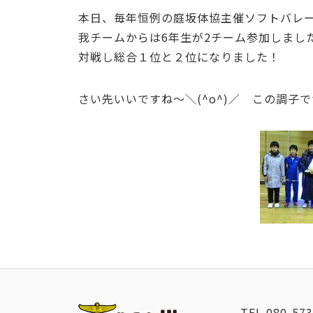
本日、毎年恒例の庭坂体協主催ソフトバレ
我チームからは6年生が2チーム参加しまし
対戦し総合１位と２位になりました！
さい先いいですね～＼(^o^)／ この調子
TEL
080-573