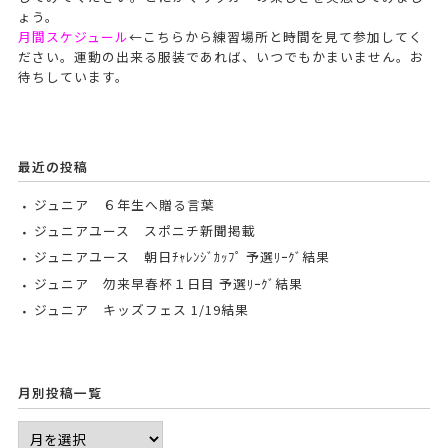
ょう。
月間スケジュール
←こちらから練習場所と時間を見て参加してく
ださい。運動の出来る服装であれば、いつでもかまいません。お
待ちしています。
最近の投稿
ジュニア ６年生へ贈る言葉
ジュニアユース スポニチ新聞掲載
ジュニアユース 朝日ﾁｬﾚﾝｼﾞｶｯﾌﾟ 予選ﾘｰｸﾞ結果
ジュニア 勿来早春杯１日目 予選ﾘｰｸﾞ結果
ジュニア キッズフェス 1/19結果
月別投稿一覧