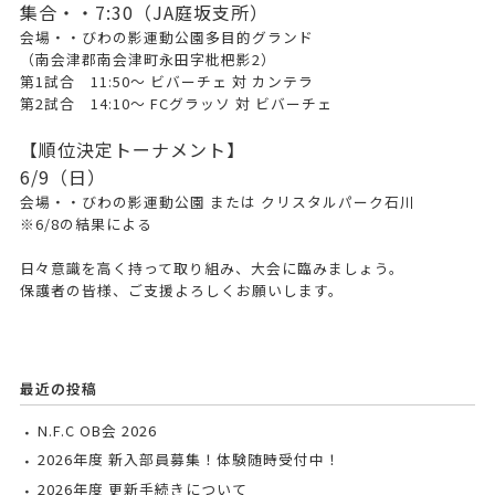
集合・・7:30（JA庭坂支所）
会場・・びわの影運動公園多目的グランド
（南会津郡南会津町永田字枇杷影2）
第1試合 11:50～ ビバーチェ 対 カンテラ
第2試合 14:10～ FCグラッソ 対 ビバーチェ
【順位決定トーナメント】
6/9（日）
会場・・びわの影運動公園 または クリスタルパーク石川
※6/8の結果による
日々意識を高く持って取り組み、大会に臨みましょう。
保護者の皆様、ご支援よろしくお願いします。
最近の投稿
N.F.C OB会 2026
2026年度 新入部員募集！体験随時受付中！
2026年度 更新手続きについて