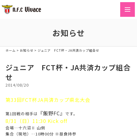
toggl
navig
お知らせ
ホーム
>
お知らせ
>
ジュニア FCT杯・JA共済カップ組合せ
ジュニア FCT杯・JA共済カップ組合
せ
2014/08/20
第33回FCT杯JA共済カップ県北大会
『飯野FC』
第1回戦の相手は
です。
8/31（日）11:30 Kick off
会場‥十六沼Ⅱ 山側
集合（現地）‥10時00分 ※昼食持参