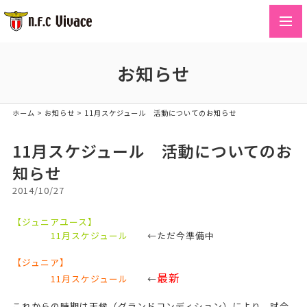
toggl
navig
お知らせ
ホーム
>
お知らせ
>
11月スケジュール 活動についてのお知らせ
11月スケジュール 活動についてのお
知らせ
2014/10/27
【ジュニアユース】
11月
スケジュール
←ただ今準備中
【ジュニア】
最新
11月
スケジュール
←
これからの時期は天候（グランドコンディション）により、試合