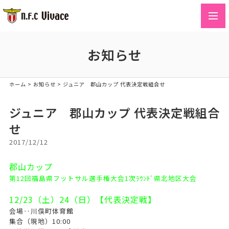
toggl
navig
お知らせ
ホーム
>
お知らせ
>
ジュニア 郡山カップ 代表決定戦組合せ
ジュニア 郡山カップ 代表決定戦組合
せ
2017/12/12
郡山カップ
第12回福島県フットサル選手権大会1次ﾗｳﾝﾄﾞ県北地区大会
12/23（土）24（日）【代表決定戦】
会場‥川俣町体育館
集合（現地）10:00