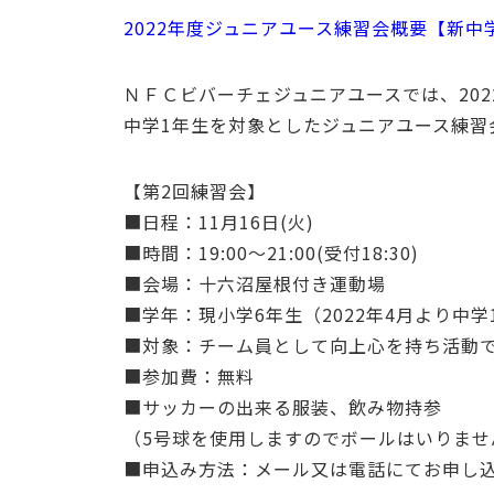
2022年度ジュニアユース練習会概要【新中
ＮＦＣビバーチェジュニアユースでは、2022
中学1年生を対象としたジュニアユース練習
【第2回練習会】
■日程：11月16日(火)
■時間：19:00～21:00(受付18:30)
■会場：十六沼屋根付き運動場
■学年：現小学6年生（2022年4月より中学
■対象：チーム員として向上心を持ち活動
■参加費：無料
■サッカーの出来る服装、飲み物持参
（5号球を使用しますのでボールはいりませ
■申込み方法：メール又は電話にてお申し