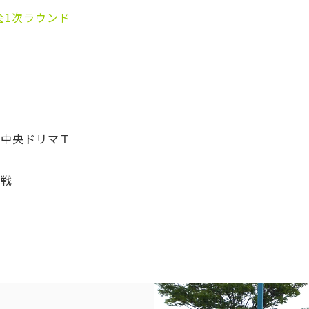
会1次ラウンド
vs 中央ドリマＴ
定戦