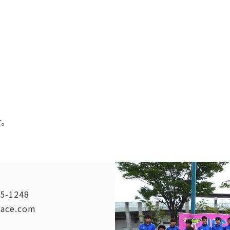
す。
5-1248
vace.com