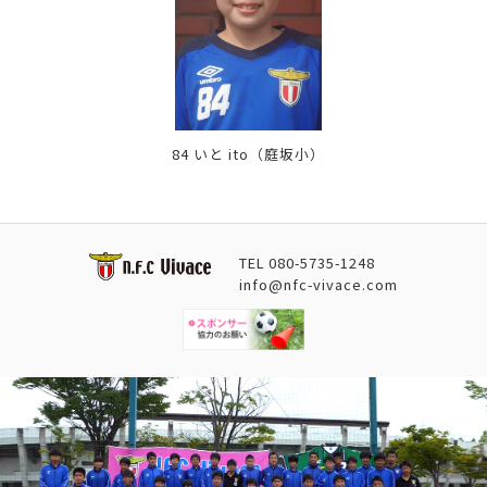
84 いと ito
（庭坂小）
TEL
080-5735-1248
info@nfc-vivace.com